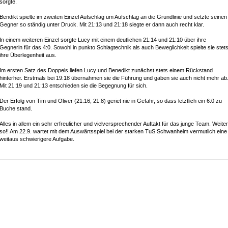
sorgte.
Bendikt spielte im zweiten Einzel Aufschlag um Aufschlag an die Grundlinie und setzte seinen
Gegner so ständig unter Druck. Mit 21:13 und 21:18 siegte er dann auch recht klar.
In einem weiteren Einzel sorgte Lucy mit einem deutlichen 21:14 und 21:10 über ihre
Gegnerin für das 4:0. Sowohl in punkto Schlagtechnik als auch Beweglichkeit spielte sie stet
ihre Überlegenheit aus.
Im ersten Satz des Doppels liefen Lucy und Benedikt zunächst stets einem Rückstand
hinterher. Erstmals bei 19:18 übernahmen sie die Führung und gaben sie auch nicht mehr ab
Mit 21:19 und 21:13 entschieden sie die Begegnung für sich.
Der Erfolg von Tim und Oliver (21:16, 21:8) geriet nie in Gefahr, so dass letztlich ein 6:0 zu
Buche stand.
Alles in allem ein sehr erfreulicher und vielversprechender Auftakt für das junge Team. Weiter
so!! Am 22.9. wartet mit dem Auswärtsspiel bei der starken TuS Schwanheim vermutlich eine
weitaus schwierigere Aufgabe.