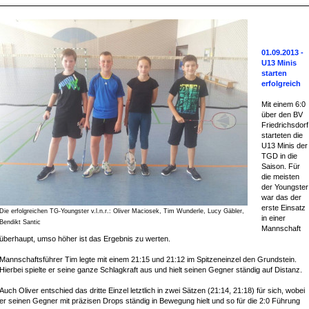
01.09.2013 -
U13 Minis
starten
erfolgreich
Mit einem 6:0
über den BV
Friedrichsdorf
starteten die
U13 Minis der
TGD in die
Saison. Für
die meisten
der Youngster
war das der
erste Einsatz
Die erfolgreichen TG-Youngster v.l.n.r.: Oliver Maciosek, Tim Wunderle, Lucy Gäbler,
in einer
Bendikt Santic
Mannschaft
überhaupt, umso höher ist das Ergebnis zu werten.
Mannschaftsführer Tim legte mit einem 21:15 und 21:12 im Spitzeneinzel den Grundstein.
Hierbei spielte er seine ganze Schlagkraft aus und hielt seinen Gegner ständig auf Distanz.
Auch Oliver entschied das dritte Einzel letztlich in zwei Sätzen (21:14, 21:18) für sich, wobei
er seinen Gegner mit präzisen Drops ständig in Bewegung hielt und so für die 2:0 Führung