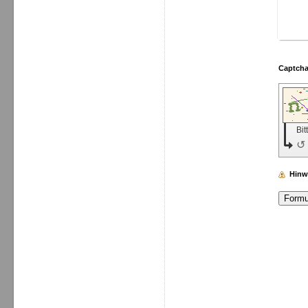
Bit
↺
Hinw