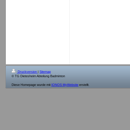
Druckversion
|
Sitemap
© TG Dietesheim Abteilung Badminton
Diese Homepage wurde mit
IONOS MyWebsite
erstellt.