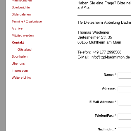
Mannschaften
Haben Sie eine Frage? Bitte ne
Spielberichte
auf Sie!
Bildergalerien
Termine / Ergebnisse
TG Dietesheim Abteilung Badm
Archive
Thomas Wiedemer
Mitglied werden
Dietesheimer Str. 35
63165 Mühlheim am Main
Kontakt
Gästebuch
Telefon: +49 177 2998568
Sporthallen
E-Mail: info@tgd-badminton.de
Über uns
Impressum
Name:
*
Weitere Links
Adresse:
E-Mail-Adresse:
*
Telefon/Fax:
*
Nachricht:
*