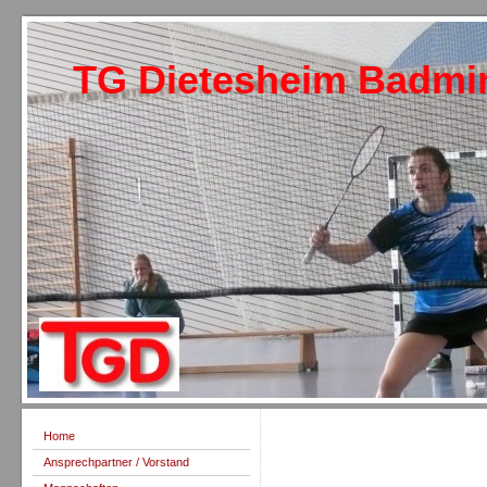
TG Dietesheim Badmi
Home
Ansprechpartner / Vorstand