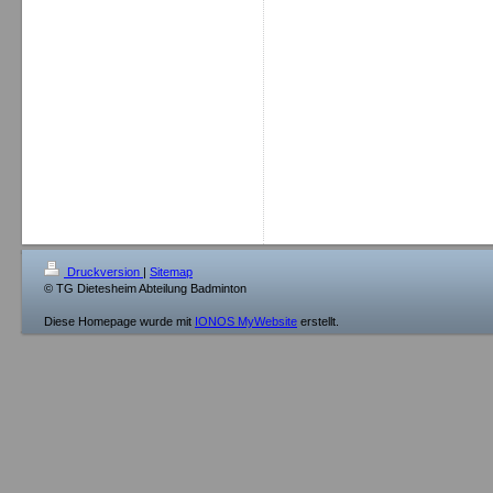
Druckversion
|
Sitemap
© TG Dietesheim Abteilung Badminton
Diese Homepage wurde mit
IONOS MyWebsite
erstellt.