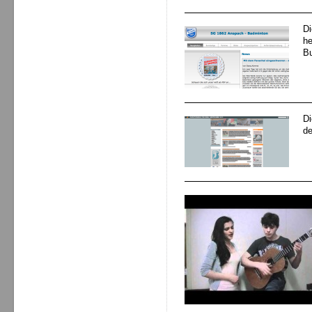
Di
he
Bu
D
de