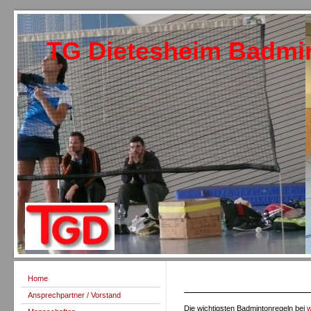
TG Dietesheim Badmi
Home
Ansprechpartner / Vorstand
Die wichtigsten Badmintonregeln bei
w