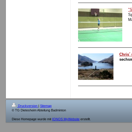
"
Sp
Ma
Chris´
sechsm
Druckversion
|
Sitemap
© TG Dietesheim Abteilung Badminton
Diese Homepage wurde mit
IONOS MyWebsite
erstellt.