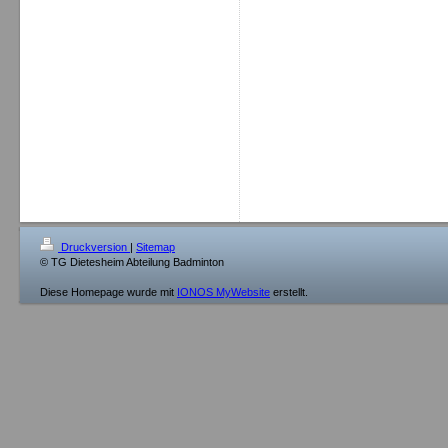
Druckversion
|
Sitemap
© TG Dietesheim Abteilung Badminton
Diese Homepage wurde mit
IONOS MyWebsite
erstellt.