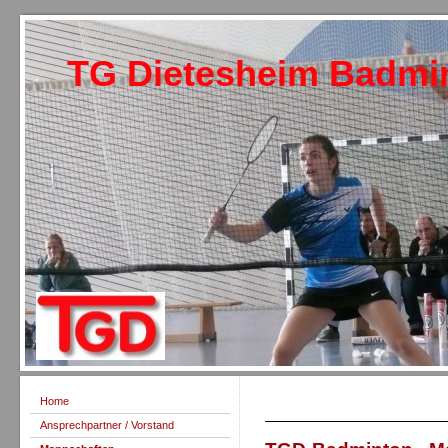
TG Dietesheim Badmi
Home
Ansprechpartner / Vorstand