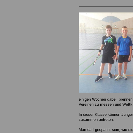
einigen Wochen dabei, brennen 
Vereinen zu messen und Wettk
In dieser Klasse können Jung
zusammen antreten.
Man darf gespannt sein, wie s