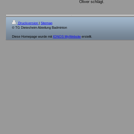
Oliver schlägt.
Druckversion
|
Sitemap
© TG Dietesheim Abteilung Badminton
Diese Homepage wurde mit
IONOS MyWebsite
erstellt.