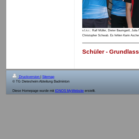
v.l.n.r.: Ralf Müller, Dieter Baumgartl, Ju
Christopher Schwab. Es fehlen Karin Asche
Schüler - Grundlass
Druckversion
|
Sitemap
© TG Dietesheim Abteilung Badminton
Diese Homepage wurde mit
IONOS MyWebsite
erstellt.