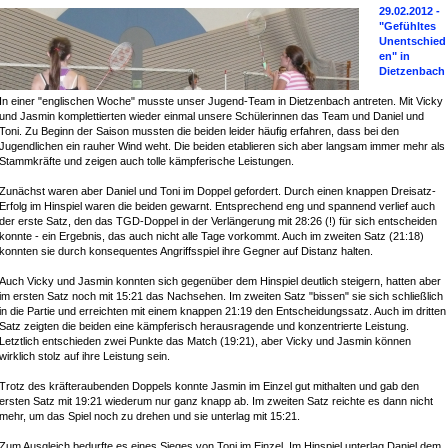
29.02.2012 -
"Gefühltes
Unentschied
en" in
Dietzenbach
In einer "englischen Woche" musste unser Jugend-Team in Dietzenbach antreten. Mit Vicky
und Jasmin komplettierten wieder einmal unsere Schülerinnen das Team und Daniel und
Toni. Zu Beginn der Saison mussten die beiden leider häufig erfahren, dass bei den
Jugendlichen ein rauher Wind weht. Die beiden etablieren sich aber langsam immer mehr als
Stammkräfte und zeigen auch tolle kämpferische Leistungen.
Zunächst waren aber Daniel und Toni im Doppel gefordert. Durch einen knappen Dreisatz-
Erfolg im Hinspiel waren die beiden gewarnt. Entsprechend eng und spannend verlief auch
der erste Satz, den das TGD-Doppel in der Verlängerung mit 28:26 (!) für sich entscheiden
konnte - ein Ergebnis, das auch nicht alle Tage vorkommt. Auch im zweiten Satz (21:18)
konnten sie durch konsequentes Angriffsspiel ihre Gegner auf Distanz halten.
Auch Vicky und Jasmin konnten sich gegenüber dem Hinspiel deutlich steigern, hatten aber
im ersten Satz noch mit 15:21 das Nachsehen. Im zweiten Satz "bissen" sie sich schließlich
in die Partie und erreichten mit einem knappen 21:19 den Entscheidungssatz. Auch im dritten
Satz zeigten die beiden eine kämpferisch herausragende und konzentrierte Leistung.
Letztlich entschieden zwei Punkte das Match (19:21), aber Vicky und Jasmin können
wirklich stolz auf ihre Leistung sein.
Trotz des kräfteraubenden Doppels konnte Jasmin im Einzel gut mithalten und gab den
ersten Satz mit 19:21 wiederum nur ganz knapp ab. Im zweiten Satz reichte es dann nicht
mehr, um das Spiel noch zu drehen und sie unterlag mit 15:21.
Zum Ausgleich bedurfte es eines Sieges von Toni im Einzel. Im Hinspiel unterlag Daniel dem