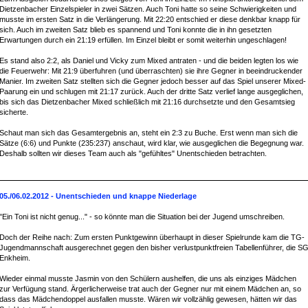
Dietzenbacher Einzelspieler in zwei Sätzen. Auch Toni hatte so seine Schwierigkeiten und
musste im ersten Satz in die Verlängerung. Mit 22:20 entschied er diese denkbar knapp für
sich. Auch im zweiten Satz blieb es spannend und Toni konnte die in ihn gesetzten
Erwartungen durch ein 21:19 erfüllen. Im Einzel bleibt er somit weiterhin ungeschlagen!
Es stand also 2:2, als Daniel und Vicky zum Mixed antraten - und die beiden legten los wie
die Feuerwehr: Mit 21:9 überfuhren (und überraschten) sie ihre Gegner in beeindruckender
Manier. Im zweiten Satz stellten sich die Gegner jedoch besser auf das Spiel unserer Mixed-
Paarung ein und schlugen mit 21:17 zurück. Auch der dritte Satz verlief lange ausgeglichen,
bis sich das Dietzenbacher Mixed schließlich mit 21:16 durchsetzte und den Gesamtsieg
sicherte.
Schaut man sich das Gesamtergebnis an, steht ein 2:3 zu Buche. Erst wenn man sich die
Sätze (6:6) und Punkte (235:237) anschaut, wird klar, wie ausgeglichen die Begegnung war.
Deshalb sollten wir dieses Team auch als "gefühltes" Unentschieden betrachten.
05./06.02.2012 - Unentschieden und knappe Niederlage
"Ein Toni ist nicht genug..." - so könnte man die Situation bei der Jugend umschreiben.
Doch der Reihe nach: Zum ersten Punktgewinn überhaupt in dieser Spielrunde kam die TG-
Jugendmannschaft ausgerechnet gegen den bisher verlustpunktfreien Tabellenführer, die S
Enkheim.
Wieder einmal musste Jasmin von den Schülern aushelfen, die uns als einziges Mädchen
zur Verfügung stand. Ärgerlicherweise trat auch der Gegner nur mit einem Mädchen an, so
dass das Mädchendoppel ausfallen musste. Wären wir vollzählig gewesen, hätten wir das