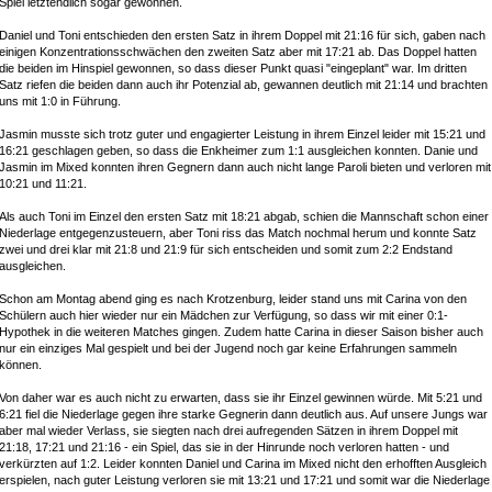
Spiel letztendlich sogar gewonnen.
Daniel und Toni entschieden den ersten Satz in ihrem Doppel mit 21:16 für sich, gaben nach
einigen Konzentrationsschwächen den zweiten Satz aber mit 17:21 ab. Das Doppel hatten
die beiden im Hinspiel gewonnen, so dass dieser Punkt quasi "eingeplant" war. Im dritten
Satz riefen die beiden dann auch ihr Potenzial ab, gewannen deutlich mit 21:14 und brachten
uns mit 1:0 in Führung.
Jasmin musste sich trotz guter und engagierter Leistung in ihrem Einzel leider mit 15:21 und
16:21 geschlagen geben, so dass die Enkheimer zum 1:1 ausgleichen konnten. Danie und
Jasmin im Mixed konnten ihren Gegnern dann auch nicht lange Paroli bieten und verloren mit
10:21 und 11:21.
Als auch Toni im Einzel den ersten Satz mit 18:21 abgab, schien die Mannschaft schon einer
Niederlage entgegenzusteuern, aber Toni riss das Match nochmal herum und konnte Satz
zwei und drei klar mit 21:8 und 21:9 für sich entscheiden und somit zum 2:2 Endstand
ausgleichen.
Schon am Montag abend ging es nach Krotzenburg, leider stand uns mit Carina von den
Schülern auch hier wieder nur ein Mädchen zur Verfügung, so dass wir mit einer 0:1-
Hypothek in die weiteren Matches gingen. Zudem hatte Carina in dieser Saison bisher auch
nur ein einziges Mal gespielt und bei der Jugend noch gar keine Erfahrungen sammeln
können.
Von daher war es auch nicht zu erwarten, dass sie ihr Einzel gewinnen würde. Mit 5:21 und
6:21 fiel die Niederlage gegen ihre starke Gegnerin dann deutlich aus. Auf unsere Jungs war
aber mal wieder Verlass, sie siegten nach drei aufregenden Sätzen in ihrem Doppel mit
21:18, 17:21 und 21:16 - ein Spiel, das sie in der Hinrunde noch verloren hatten - und
verkürzten auf 1:2. Leider konnten Daniel und Carina im Mixed nicht den erhofften Ausgleich
erspielen, nach guter Leistung verloren sie mit 13:21 und 17:21 und somit war die Niederlage