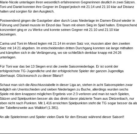
Marie-Nicole unterlagen ihren wesentlich erfahreneren Gegnerinnen deutlich in zwei Sätzen.
Toni und Daniel konnten ihre Gegner im Doppel jedoch mit 21:14 und 21:10 klar auf Distanz
halten und sorgten für den Ausgleich.
Postwendend gingen die Gastgeber aber durch Leas Niederlage im Damen-Einzel wieder in
Führung und Daniel musste im Einzel das Team mit einem Sieg im Spiel halten. Entsprechen
konzentiert ging er zu Werke und konnte seinen Gegner mit 21:10 und 21:10 klar
bezwingen.
Carina und Toni im Mixed legten mit 21:14 im ersten Satz vor, mussten aber den zweiten
Satz mit 14:21 abgeben. Im entscheidenden dritten Durchgang konnten sie lange mithalten
und kämpften sich in die Verlängerung, wo sie schließlich denkbar knapp mit 24:26
unterlagen.
Für Toni war das bei 13 Siegen erst die zweite Saisonniederlage. Er ist somit der
erfolgreichste TG-Jugendliche und der erfolgreichste Spieler der ganzen Jugendliga
überhaupt. Glückwunsch zu dieser Bilanz!!
Schaut man sich die Abschlusstabelle in dieser Liga an, stehen in acht Saisonspielen zwar
lediglich ein Unentschieden und sieben Niederlagen zu Buche, allerdings wurden sechs
Spiele mit dem knappest möglichen Ergebnis von 2:3 verloren und man ist nach Spielen,
Sätzen und Spielpunkten besser als das direkt davor platzierte Team aus Dietzenbach, nur
eben nicht nach Punkten. Mit 1.416 erreichten Spielpunkten steht die TG sogar besser da al
der Tabellenzweite aus Walldorf (1.381).
An alle Spielerinnen und Spieler vielen Dank für den Einsatz während dieser Saison!!