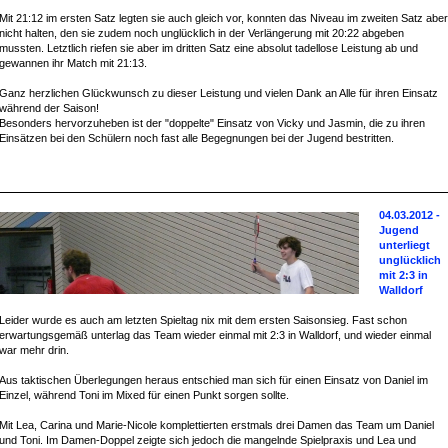
Mit 21:12 im ersten Satz legten sie auch gleich vor, konnten das Niveau im zweiten Satz aber
nicht halten, den sie zudem noch unglücklich in der Verlängerung mit 20:22 abgeben
mussten. Letztlich riefen sie aber im dritten Satz eine absolut tadellose Leistung ab und
gewannen ihr Match mit 21:13.
Ganz herzlichen Glückwunsch zu dieser Leistung und vielen Dank an Alle für ihren Einsatz
während der Saison!
Besonders hervorzuheben ist der "doppelte" Einsatz von Vicky und Jasmin, die zu ihren
Einsätzen bei den Schülern noch fast alle Begegnungen bei der Jugend bestritten.
04.03.2012 -
Jugend
unterliegt
unglücklich
mit 2:3 in
Walldorf
Leider wurde es auch am letzten Spieltag nix mit dem ersten Saisonsieg. Fast schon
erwartungsgemäß unterlag das Team wieder einmal mit 2:3 in Walldorf, und wieder einmal
war mehr drin.
Aus taktischen Überlegungen heraus entschied man sich für einen Einsatz von Daniel im
Einzel, während Toni im Mixed für einen Punkt sorgen sollte.
Mit Lea, Carina und Marie-Nicole komplettierten erstmals drei Damen das Team um Daniel
und Toni. Im Damen-Doppel zeigte sich jedoch die mangelnde Spielpraxis und Lea und