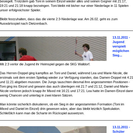
besiegelt. Trotzdem gab Toni in seinem Einzel wieder alles und seinen Gegner mit 21:17,
19:21 und 21:18 knapp bezwingen. Toni bleibt mit bisher nur einer Niederlage in 11 Spielen
unser erfolgreichster Spieler.
Bleibt festzuhalten, dass das die vierte 2:3-Niederlage war. Am 26.02. geht es zum
Auswärtsspiel nach Dietzenbach.
13.11.2011 -
Jugend
verspielt
möglichen
Sieg..
.
Mit 2:3 verlor die Jugend ihr Heimspiel gegen die SKG Walldorf.
Das Herren-Doppel ging kampflos an Toni und Daniel, während Lea und Marie-Nicole, die
erstmals seit dem ersten Spieltag wieder zur Verfügung standen, das Damen-Doppel mit 4:2
und 11:21 abgeben mussten. Die Jungs tauschten diesmal ihre angestammten Positionen -
Toni ging ins Einzel und gewann das auch überlegen mit 21:7 und 21:12, Daniel und Marie-
Nicole verloren jedoch knapp ihr Mixed mit 16:21 und 17:21. Lea hatte im Damen-Einzel dann
wenig Chancen und unterlag in zwei klaren Sätzen.
Man könnte sicherlich diskutieren, ob ein Sieg in der angestammten Formation (Toni im
Mixed und Daniel im Einzel) drin gewesen wäre, aber das bleibt letztlich Spekulation.
Schließlich kann man die Scharte im Rückspiel auswetzen.
13.11.2011 -
Schüler