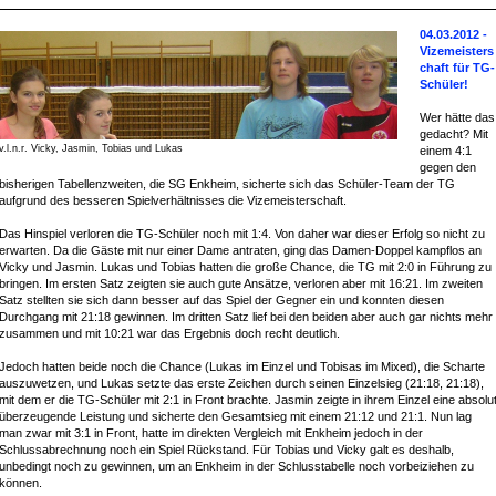
04.03.2012 -
Vizemeisters
chaft für TG-
Schüler!
Wer hätte das
gedacht? Mit
v.l.n.r. Vicky, Jasmin, Tobias und Lukas
einem 4:1
gegen den
bisherigen Tabellenzweiten, die SG Enkheim, sicherte sich das Schüler-Team der TG
aufgrund des besseren Spielverhältnisses die Vizemeisterschaft.
Das Hinspiel verloren die TG-Schüler noch mit 1:4. Von daher war dieser Erfolg so nicht zu
erwarten. Da die Gäste mit nur einer Dame antraten, ging das Damen-Doppel kampflos an
Vicky und Jasmin. Lukas und Tobias hatten die große Chance, die TG mit 2:0 in Führung zu
bringen. Im ersten Satz zeigten sie auch gute Ansätze, verloren aber mit 16:21. Im zweiten
Satz stellten sie sich dann besser auf das Spiel der Gegner ein und konnten diesen
Durchgang mit 21:18 gewinnen. Im dritten Satz lief bei den beiden aber auch gar nichts mehr
zusammen und mit 10:21 war das Ergebnis doch recht deutlich.
Jedoch hatten beide noch die Chance (Lukas im Einzel und Tobisas im Mixed), die Scharte
auszuwetzen, und Lukas setzte das erste Zeichen durch seinen Einzelsieg (21:18, 21:18),
mit dem er die TG-Schüler mit 2:1 in Front brachte. Jasmin zeigte in ihrem Einzel eine absolu
überzeugende Leistung und sicherte den Gesamtsieg mit einem 21:12 und 21:1. Nun lag
man zwar mit 3:1 in Front, hatte im direkten Vergleich mit Enkheim jedoch in der
Schlussabrechnung noch ein Spiel Rückstand. Für Tobias und Vicky galt es deshalb,
unbedingt noch zu gewinnen, um an Enkheim in der Schlusstabelle noch vorbeiziehen zu
können.